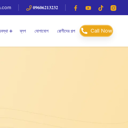
m.com
𝟎𝟗𝟔𝟎𝟔𝟐𝟏𝟑𝟐𝟑𝟐
Call Now
যবস্থা
ব্লগ
যোগাযোগ
রোগীদের গল্প