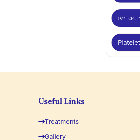
ফেস এবং হ
Platele
Useful Links
Treatments
Gallery