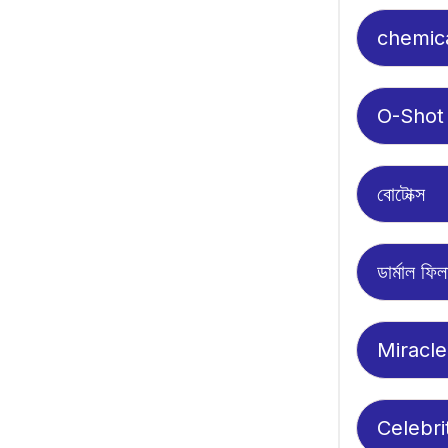
chemica
O-Shot
বোটোক্স
ডার্মাল ফি
Miracle
Celebri