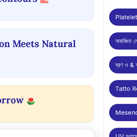
Platele
অবাঞ্চিত 
ion Meets Natural
ব্রণ ও & ব
Tatto 
orrow
Mesenc
UV ড্যাম