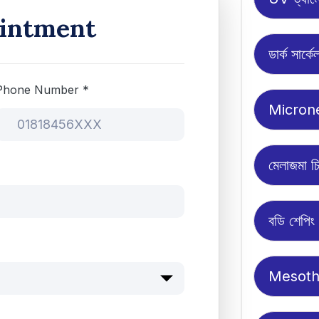
intment
ডার্ক সার্কে
Phone Number *
Micron
মেলাজমা চ
বডি শেপিং
Mesoth