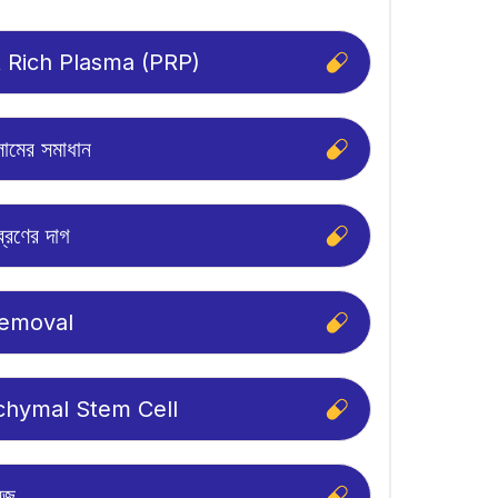
t Rich Plasma (PRP)
লোমের সমাধান
্রণের দাগ
Removal
hymal Stem Cell
েজ