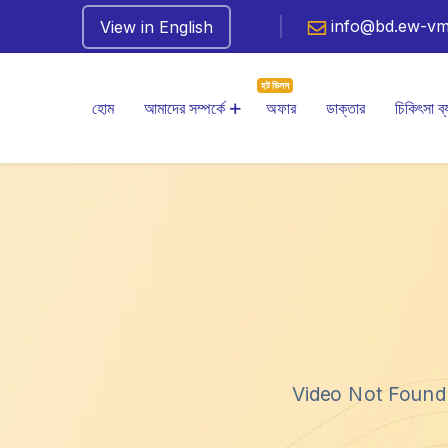
info@bd.ew-v
View in English
হট ডিলস
হোম
আমাদের সম্পর্কে
অফার
ডাক্তার
চিকিৎসা ব্
Video Not Found