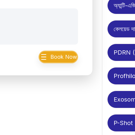
অ্যান্টি-এজ
কেলয়েড দা
PDRN (
Book Now
Profhil
Exoso
P-Shot