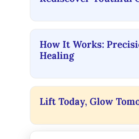
How It Works: Precis
Healing
Lift Today, Glow Tom