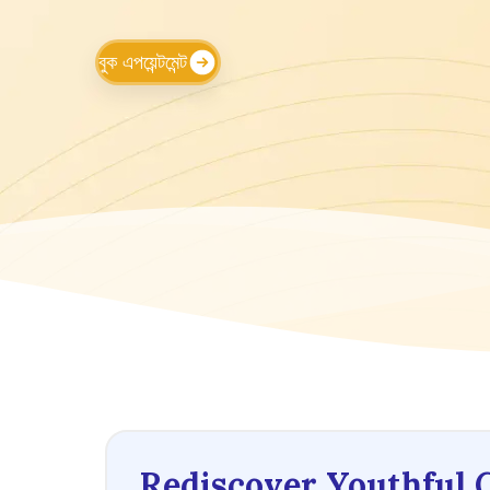
বুক এপয়েন্টমেন্ট
Rediscover Youthful 