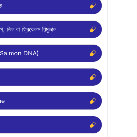
িং
গ, তিল বা ফ্রিকেলস রিমুভাল
Salmon DNA)
o
me