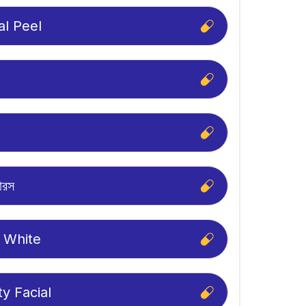
l Peel
লারস
 White
ty Facial