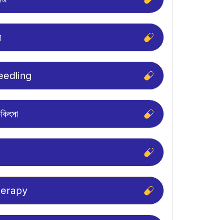
ল
eedling
িকিৎসা
erapy